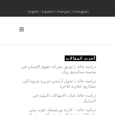
English
|
Español
|
Français
|
Português
أحدث المقالات
دراسة حالة | توثيق معركة حقوق الإنسان في
محمية ستاندينغ روك
دراسة حالة | تحول أراضي جزيرة باربودا إلى
مشاريع عقارية فاخرة
دراسة حالة: إثبات الانتهاكات البيئية في
البرازيل
دراسة حالة – كارثة نوريليسك: تلوث بيئي
وانتهاكات حقوق الإنسان في أقصى شمال