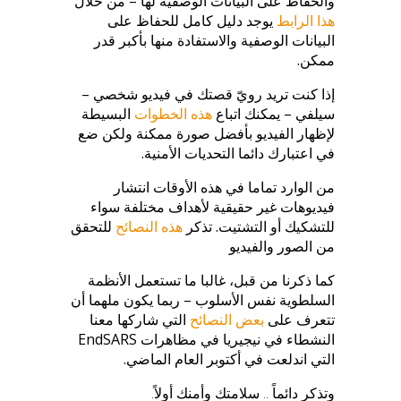
والحفاظ على البيانات الوصفية لها – من خلال
هذا الرابط
يوجد دليل كامل للحفاظ على
البيانات الوصفية والاستفادة منها بأكبر قدر
ممكن.
إذا كنت تريد رويّ قصتك في فيديو شخصي –
سيلفي – يمكنك اتباع
هذه الخطوات
البسيطة
لإظهار الفيديو بأفضل صورة ممكنة ولكن ضع
في اعتبارك دائما التحديات الأمنية.
من الوارد تماما في هذه الأوقات انتشار
فيديوهات غير حقيقية لأهداف مختلفة سواء
للتشكيك أو التشتيت. تذكر
هذه النصائح
للتحقق
من الصور والفيديو
كما ذكرنا من قبل، غالبا ما تستعمل الأنظمة
السلطوية نفس الأسلوب – ربما يكون ملهما أن
تتعرف على
بعض النصائح
التي شاركها معنا
النشطاء في نيجيريا في مظاهرات EndSARS
التي اندلعت في أكتوبر العام الماضي.
وتذكر دائماً .. سلامتك وأمنك أولاً.