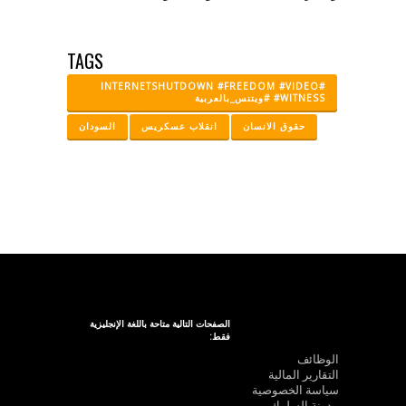
TAGS
#INTERNETSHUTDOWN #FREEDOM #VIDEO
#WITNESS #ويتنس_بالعربية
حقوق الانسان
انقلاب عسكريس
السودان
الصفحات التالية متاحة باللغة الإنجليزية
فقط:
الوظائف
التقارير المالية
سياسة الخصوصية
مدونة السلوك