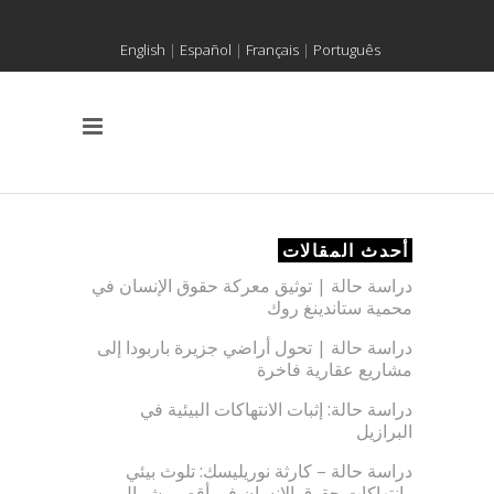
English
|
Español
|
Français
|
Português
أحدث المقالات
دراسة حالة | توثيق معركة حقوق الإنسان في
محمية ستاندينغ روك
دراسة حالة | تحول أراضي جزيرة باربودا إلى
مشاريع عقارية فاخرة
دراسة حالة: إثبات الانتهاكات البيئية في
البرازيل
دراسة حالة – كارثة نوريليسك: تلوث بيئي
وانتهاكات حقوق الإنسان في أقصى شمال