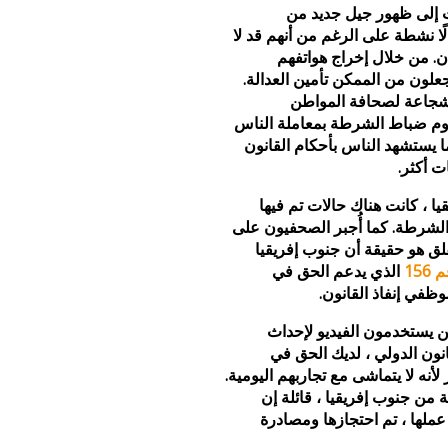
ات إلى ظهور جيل جديد من
ًا نشطة على الرغم من أنهم قد لا
. من خلال إخراج هواتفهم
علون من الممكن تأمين العدالة.
لشجاعة لصحافة المواطن
م ضباط الشرطة بمعاملة الناس
يستشهد الناس بأحكام القانون
ت أكثر.
ا ، كانت هناك حالات تم فيها
شرطة. كما أُجبر الصحفيون على
لقلق هو حقيقة أن جنوب إفريقيا
156
الذي يدعم الحق في
ظفي إنفاذ القانون.
 يستخدمون الفيديو لإحداث
نون الدولي ، لديك الحق في
أنه لا يتماشى مع تجاربهم اليومية.
ة من جنوب إفريقيا ، قائلة إن
ء عملها ، تم احتجازها ومصادرة