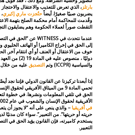
لتصوير وحشية الشرطة. ومع ذلك ، فقد قوبل هذا
بارتلز
، الذي تعرض للتعذيب والاعتقال والاحتجاز ل
يضربون صبيًا صغيرًا. أيضاً
حتُجزت ماري إكيري
، 
وقُدمت للمحاكمة أمام محكمة الصلح بتهمة الاعتد
التقطت صوراً لعملاء الحكومة وهم يضايقون التج
عندما نتحدث في WITNESS عن “
إلى الحق في إخراج الكاميرا أو الهاتف الخليوي و
خوف من الاعتقال أو العنف أو أي انتقام آخر. ا
دوليًا ، منصوص عليه 
والسياسية (ICCPR) وتم
التصديق
عليه من خلال ا
إذا أبعدنا تركيزنا عن القانون الدولي فإننا نجد أيض
تحمي المادة 9 من الميثاق الأفريقي لحق
الحق في تلقي المعلومات ونشرها. في خطوة لتعز
الأفريقية لحقوق الإنسان والشعوب في عام 2002
في أفريقيا
– والذي ينص على أنه “لا يجوز أن 
حريته أو حريتها”. من التعبير”. سواء كان مدنيًا ل
يستخدم كاميرته، فإن القانون يؤيد الحق في الت
التعبير.