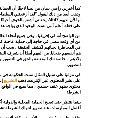
كما أخبرني راضي دهان من ليبيا لاحقًا أن الحماية
وذهب أبعد من ذلك ليقول “لقد أزعجتني السلطات 
لها لأن لديهم AK47. يجعلني أشعر بالخ
علي فعله. أعلم أنني لست الوحيد الذي يواجه هذا.
من الواضح أنه في إفريقيا ، وفي جميع أنحاء العا
من أي وقت مضى في حاجة إلى حماية عاجلة كما ه
في المخاطرة بحياتهم لكشف الحقيقة ، يجب أن ي
هم أنفسهم ضحايا. من المهم أيضًا أن يتعرف الن
بلادهم – خاصة تلك المتعلقة بالحق في التصوير 
التصوير.
على نشر المحتوى عبر الإنترنت. ذهب
التشريع
إل
محتوى يظهر عنف جسدي ، مما يمنع في الواقع 
الشرطة.
بينما ننتظر حتى تصبح الحماية المحلية والدولية أك
أفضل الممارسات عند تصوير انتهاك للشرطة تشه
حافظ على سلامتك – من الأهمية بمكان ألا تعرض