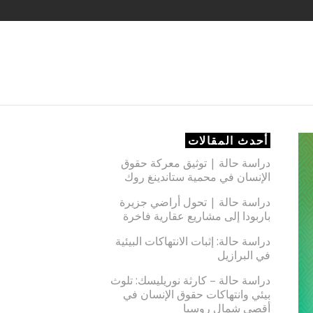
أحدث المقالات
دراسة حالة | توثيق معركة حقوق
الإنسان في محمية ستاندينغ روك
دراسة حالة | تحول أراضي جزيرة
باربودا إلى مشاريع عقارية فاخرة
دراسة حالة: إثبات الانتهاكات البيئية
في البرازيل
دراسة حالة – كارثة نوريليسك: تلوث
بيئي وانتهاكات حقوق الإنسان في
أقصى شمال روسيا