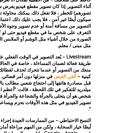
أثناء التصوير. إذا كان تصوير مقطع فيديو يعرض
تصورهم) للخطر ، فلا تفعل ذلك. يمكنك محاولة ت
سيكون أيضًا غير آمن ، فلا يجب عليك ذلك. اعتما
التصوير من مسافة آمنة أو عدم تصوير وجوه الأ
التعرف على شخص ما في مقطع فيديو حتى لو 
الصورة من خلال أشياء مثل الوشم أو الملابس ا
مثل مبنى / معلم.
Livestream – يُعد التصوير في الوقت ال
طريقة فعالة لضمان المساءلة ، خاصة في الحال
منعك من التصوير أو عندما تتحرك لحذف لقطاتك
كينية –
ألقي القبض
في منزلها دون أمر قضائي. و
قبل مصادرة هاتفها إلى احتجاج شعبي مطالب بالإ
ميلدريد للتفكير في تلك اللحظة ، قالت: “أعظم ا
شخص هو أن يتحلى بالجرأة والشجاعة والجرأة في
تصوير الفيديو في مثل هذه الأوقات بحزم ويساعد ال
“.
النسخ الاحتياطي – من الممارسات الجيدة إجراء ن
أيضًا خيار السحابة ، ولكن من المهم مراعاة أما