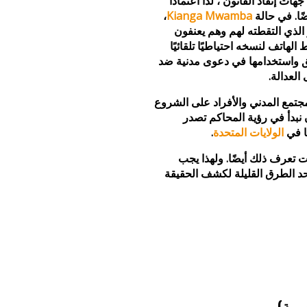
سحابة إلى جهات إنفاذ القانون ، لذا اعتمادًا
ًا. في حالة
Kianga Mwamba
،
الذي التقطته لهم وهم يعنفون
الهاتف لنسخه احتياطيًا تلقائيًا
ق واستخدامها في دعوى مدنية ضد
لعدالة.
جتمع المدني والأفراد على الشروع
 نبدأ في رؤية المحاكم تصدر
نا في
الولايات المتحدة
.
ات تعرف ذلك أيضًا. ولهذا يجب
حد الطرق القليلة لكشف الحقيقة
بية)