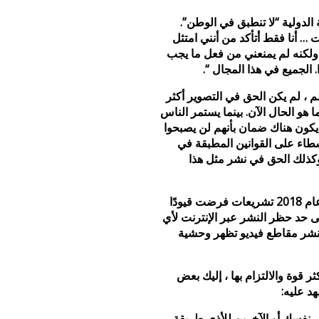
 الدولية “لا تنطبق في الوطن”.
… أنا فقط أتأكد من أنني امتثل
وف أحيانًا ولكنه لم يمنعني من فعل ما يجب
 الجميع في هذا المجال “.
لم ، لم يكن الحق في التصوير أكثر
و الحال الآن. بينما يستمر الناس
كون هناك ضمان بأنهم لن يصبحوا
شطاء على القوانين المطبقة في
وكذلك الحق في نشر مثل هذا
في تنزانيا على سبيل المثال سنت الحكومة في عام 2018 تشريعات فرضت قيودًا
ى حد حظر النشر عبر الإنترنت لأي
نشر مقاطع فيديو تظهر وحشية
ثر قوة والالتزام بها ، إليك بعض
د عليه:
 نفسك أو الآخرين للأذى طريقة