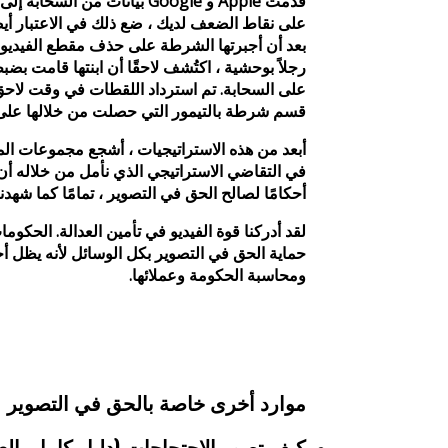
قدمت Apple و Google بيانات من ال
على نقاط الضعف لديك ، ضع ذلك في الاعتبار أيض
بعد أن أجبرتها الشرطة على حذف مقطع الفيديو 
رجلاً بوحشية ، اكتُشف لاحقًا أن ابنتها قامت بضبط 
على السحابة. تم استرداد اللقطات في وقت لاح
قسم شرطة بالتيمور التي حصلت من خلالها على ا
أبعد من هذه الاستراتيجيات ، أشجع مجموعات الم
في التقاضي الاستراتيجي الذي نأمل من خلاله أن
أحكامًا لصالح الحق في التصوير ، تمامًا كما شهد
لقد أدركنا قوة الفيديو في تأمين العدالة. الحكوم
حماية الحق في التصوير بكل الوسائل لأنه يظل أ
ومحاسبة الحكومة وعملائها.
موارد أخرى خاصة بالحق في التصوير
كيف تصور الاحتجاجات (دليل كامل بالعر