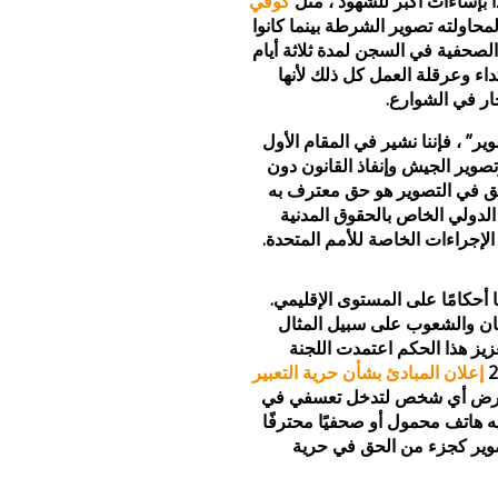
 بإساءات أكبر للشهود ، مثل
كوفي
محاولته تصوير الشرطة بينما كانوا
الصحفية في السجن لمدة ثلاثة أيام
اء وعرقلة العمل كل ذلك لأنها
ار في الشوارع.
الحق في التصوير” ، فإننا نشير في المقام الأول
تصوير الجيش وإنفاذ القانون دون
لحق في التصوير هو حق معترف به
في المادة 19 (2) من العهد الدولي الخاص بالحقوق المدنية
لإجراءات الخاصة للأمم المتحدة.
ًا أحكامًا على المستوى الإقليمي.
وق الإنسان والشعوب على سبيل المثال
يز هذا الحكم اعتمدت اللجنة
إعلان المبادئ بشأن حرية التعبير
يتعرض أي شخص لتدخل تعسفي في
ديه هاتف محمول أو صحفيًا محترفًا
صوير كجزء من الحق في حرية