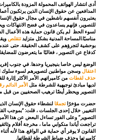
أدى انتشار الهواتف المحمولة المزودة بالكامير
المدافعين عن حقوق الإنسان الذين يرتكبون أعمال
يعتبرون أنفسهم ناشطين في مجال حقوق الإنسان
للتصوير، فإنهم يساعدون في فضح الانتهاكات ويج
لسوء الحظ لم يكن قانون حماية هذه الأعمال ا
مناسبًا.المساحة المدنية بشكل متزايد
تتقلص
ويقو
بوحشية لتجرؤهم على كشف الحقيقة. حتى عندما 
كدفاع عن التصوير ، فغالبًا ما يتعرضون للمضايقا
الوضع ليس خاصا بنيجيريا وحدها. في جنوب إفريقي
اعتقال
وسجن مواطنين لتصويرهم لسوء سلوك ال
حذف لقطات
من كاميراتهم. الأمر الأكثر إثارة ل
لديها مبادئ توجيهية للشرطة مثل
الأمر الدائم رقم 
التصوير ويحظر أيضًا ترهيب الصحفيين من قبل مو
حضرت مؤخرًا
تجمعًا
لنشطاء حقوق الإنسان الذين
التغيير. خلال إحدى الجلسات ، قلت: “بموجب القا
التصوير” وعلى الفور تساءل البعض عن هذا الأمر ل
تراجعت أياندا منكوابي ماما ، مخرجة أفلام وثائقي
القانون لا يوفر أي حماية في الواقع. هذا لأنه أثنا
كاميرتها وحذف ضباط الشرطة لقطاتها.