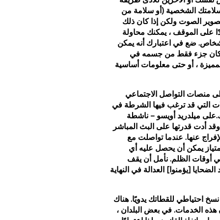
 سلامتك الشخصية (أو سلامة من
صوير الصوت ولكن إذا كان ذلك
دًا على الموقف ، يمكنك محاولة
شخاص. ضع في اعتبارك أنه يمكن
كان جزء فقط من جسمه في
لمميزة ، أو حتى معلومات أساسية
فعلي على منصات التواصل الاجتماعي
ات التي قد ترغب فيها الشرطة في
.على ميلدريد أويسو – ناشطة
قد أدت قدرتها على البث المباشر
فراج عنها. عندما تواصلت مع
متياز يمكن أن يحصل عليه أي
 أوقات الظلم. نأمل أن يقف
ضحايا [يؤمنوا] العدالة في النهاية
سخ احتياطي للقطاتك يدويًا. هناك
ن هذه الخدمات. في بعض البلدان ،