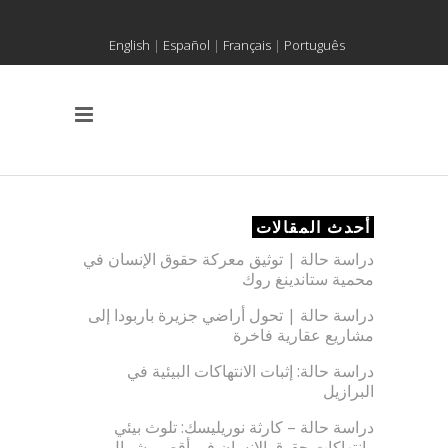
English
|
Español
|
Français
|
Português
أحدث المقالات
دراسة حالة | توثيق معركة حقوق الإنسان في
محمية ستاندينغ روك
دراسة حالة | تحول أراضي جزيرة باربودا إلى
مشاريع عقارية فاخرة
دراسة حالة: إثبات الانتهاكات البيئية في
البرازيل
دراسة حالة – كارثة نوريليسك: تلوث بيئي
وانتهاكات حقوق الإنسان في أقصى شمال