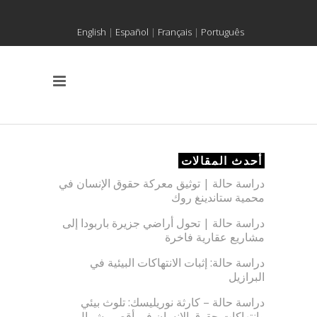
English
|
Español
|
Français
|
Português
أحدث المقالات
دراسة حالة | توثيق معركة حقوق الإنسان في
محمية ستاندينغ روك
دراسة حالة | تحول أراضي جزيرة باربودا إلى
مشاريع عقارية فاخرة
دراسة حالة: إثبات الانتهاكات البيئية في
البرازيل
دراسة حالة – كارثة نوريليسك: تلوث بيئي
وانتهاكات حقوق الإنسان في أقصى شمال