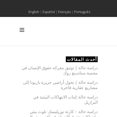
English
|
Español
|
Français
|
Português
أحدث المقالات
دراسة حالة | توثيق معركة حقوق الإنسان في
محمية ستاندينغ روك
دراسة حالة | تحول أراضي جزيرة باربودا إلى
مشاريع عقارية فاخرة
دراسة حالة: إثبات الانتهاكات البيئية في
البرازيل
دراسة حالة – كارثة نوريليسك: تلوث بيئي
وانتهاكات حقوق الإنسان في أقصى شمال