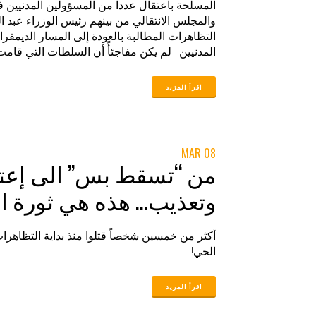
المسلحة باعتقال عددا من المسؤولين المدنيين ف
والمجلس الانتقالي من بينهم رئيس الوزراء عبد 
التظاهرات المطالبة بالعودة إلى المسار الديمقر
المدنيين. لم يكن مفاجئأً أن السلطات التي قام
بحجب الانترنت لعدة أيام وبأشكال مختلفة في م
الأفعال.
08 MAR
من “تسقط بس” الى إعت
وتعذيب… هذه هي ثورة ا
أكثر من خمسين شخصاً قتلوا منذ بداية التظاهر
الحي!