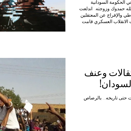
ي الحكومة السودانية
الله حمدوك وزوجته. اندلعت
اطي والإفراج عن المعتقلين
ت الانقلاب العسكري قامت
حاولة للسيطرة على ردود
قالات وعنف
لسودان!
ات حتى تاريخه… بالرصاص