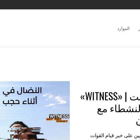
الموارد
النضال أثناء حجب الانترنت | «WITNESS»
لنشطاء مع
ن
٢٠ استيقظ السودانيين على خبر قيام القوات