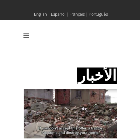
English
|
Español
|
Français
|
Português