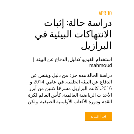
10 APR
دراسة حالة: إثبات
الانتهاكات البيئية في
البرازيل
استخدام الفيديو كدليل
,
الدفاع عن البيئة
|
mahmoud
دراسة الحالة هذه جزء من دليل ويتنس عن
الدفاع عن البيئة الخلفية: في عامي 2014 و
2016، كانت البرازيل مسرحًا لاثنين من أبرز
الأحداث الرياضية العالمية: كأس العالم لكرة
القدم ودورة الألعاب الأولمبية الصيفية. ولكن
قبل سنوات من هذه الفعاليات، كانت الحكومة
البرازيلية قد شرعت في حملة واسعة النطاق
لإخلاء الأحياء الفقيرة والمناطق السكنية ذات
الأغلبية السوداء، بهدف إزالة هذه المجتمعات