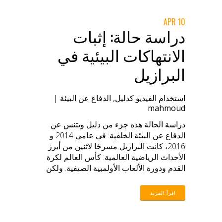
10 APR
دراسة حالة: إثبات
الانتهاكات البيئية في
البرازيل
استخدام الفيديو كدليل
,
الدفاع عن البيئة
|
mahmoud
دراسة الحالة هذه جزء من دليل ويتنس عن
الدفاع عن البيئة الخلفية: في عامي 2014 و
2016، كانت البرازيل مسرحًا لاثنين من أبرز
الأحداث الرياضية العالمية: كأس العالم لكرة
القدم ودورة الألعاب الأولمبية الصيفية. ولكن
قبل سنوات من هذه الفعاليات، كانت الحكومة
البرازيلية قد شرعت في حملة واسعة النطاق
لإخلاء الأحياء الفقيرة والمناطق السكنية ذات
الأغلبية السوداء، بهدف إزالة هذه المجتمعات