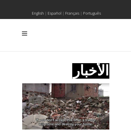
English
|
Español
|
Français
|
Português