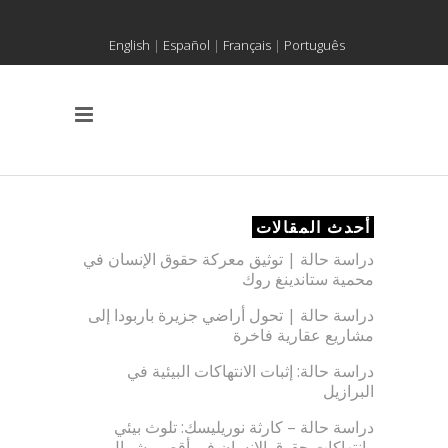
English
|
Español
|
Français
|
Português
أحدث المقالات
دراسة حالة | توثيق معركة حقوق الإنسان في
محمية ستاندينغ روك
دراسة حالة | تحول أراضي جزيرة باربودا إلى
مشاريع عقارية فاخرة
دراسة حالة: إثبات الانتهاكات البيئية في
البرازيل
دراسة حالة – كارثة نوريليسك: تلوث بيئي
وانتهاكات حقوق الإنسان في أقصى شمال