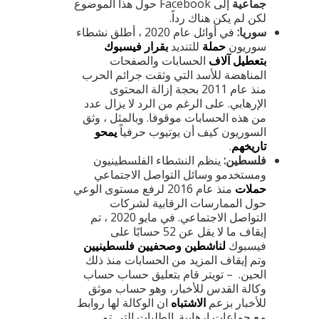
جماعية
إلى Facebook حول هذا الموضوع
لكن لم يكن هناك رداً.
سوريا:
في أوائل عام 2020 ، أطلق نشطاء
سوريون
حملة
للتنديد
بقرار فيسبوك
بتعطيل آلاف
الحسابات والصفحات
المناهضة للأسد التي وثقت جرائم الحرب
منذ عام 2011 بحجة إزالة المحتوى
الإرهابي. على الرغم من الرد لا يزال عدد
من هذه الحسابات موقوفا. وبالمثل ، وثق
السوريون كيف أن يوتيوب حرفياً
يمحو
تاريخهم
.
فلسطين:
ينظم النشطاء الفلسطينيون
ومستخدمو وسائل التواصل الاجتماعي
حملات
منذ عام 2016 لرفع مستوى الوعي
حول الممارسات الرقابية لشركات
التواصل الاجتماعي. في مايو 2020 ، تم
إيقاف ما لا يقل عن 52 حسابًا على
فيسبوك
لناشطين وصحفيين فلسطينيين
وتم إيقاف المزيد من الحسابات منذ ذلك
الحين. – تويتر قام بتعليق حساب حساب
وكالة القدس للأخبار، وهو حساب موثق
للأخبار بزعم
الاشتباه
ان الوكالة لها روابط
مع جماعات إرهابية. الطلبات التي تم