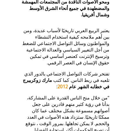
ومحو الأصوات الناقدة من المجتمعات المهمشة
والمضطهدة في جميع أنحاء الشرق الأوسط
وشمال أفريقيا.
يعتبر الربيع العربي تاريخيًا لأسباب عديدة، ومن
بين أهم ملامحه كيفية استخدام النشطاء
والمواطنون وسائل التواصل الاجتماعي للضغط
من أجل التغيير السياسي والعدالة الاجتماعية
وترسيخ الإنترنت كعنصر أساسي في تمكين
حقوق الإنسان في العصر الرقمي.
تفتخر شركات التواصل الاجتماعي بالدور الذي
تلعبه في ربط الناس. كما كتب
مارك زوكربيرج
في خطابه الشهر عام
2012
:
“من خلال منح الناس القدرة على المشاركة،
بدأنا في رؤية كثير منهم قادرين على جعل
أصواتهم مسموعة بشكل مختلف عما كان
ممكنًا تاريخيًا. ستزداد هذه الأصوات في العدد
والحجم. لا يمكن تجاهلها. بمرور الوقت ، نتوقع
أن تصبح الحكومات أكثر استجابة للقضايا