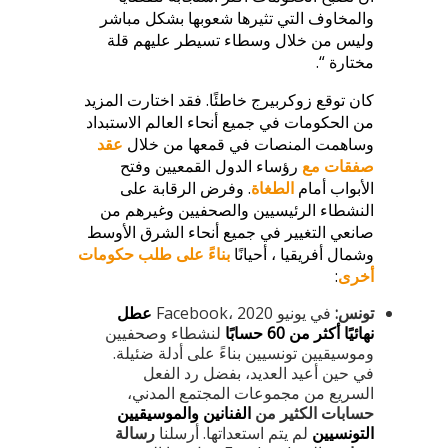
والمخاوف التي تثيرها شعوبها بشكل مباشر
وليس من خلال وسطاء تسيطر عليهم قلة
مختارة “.
كان توقع زوكربيرج خاطئًا. فقد اختارت المزيد
من الحكومات في جميع أنحاء العالم الاستبداد
وساهمت المنصات في قمعها من خلال
عقد
صفقات مع
رؤساء الدول القمعيين وفتح
الأبواب أمام
الطغاة
. وفرض الرقابة على
النشطاء الرئيسيين والصحفيين وغيرهم من
صانعي التغيير في جميع أنحاء الشرق الأوسط
وشمال أفريقيا ، أحيانًا
بناءً على طلب حكومات
أخرى
:
تونس:
في يونيو 2020 ،Facebook
عطل
نهائيًا أكثر من 60 حسابًا
لنشطاء وصحفيين
وموسيقيين تونسيين بناءً على أدلة ضئيلة.
في حين أعيد العديد، بفضل رد الفعل
السريع من مجموعات المجتمع المدني،
حسابات الكثير من
الفنانين والموسيقيين
التونسيين
لم يتم استعداتها. أرسلنا
رسالة