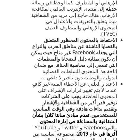
الإرهابي أو المتطرف. كما لوحظ في رسالة
حديثة
إلى منتدى الإنترنت العالمي لمكافحة
الإرهاب، هناك حاجة إلى مزيد من الشفافية
فيما يتعلق بالتعريفات والاعتدال في
المحتوى الإرهابي والمتطرف العنيف
(TVEC).
الاحتفاظ بالمحتوى المحظور المتعلق
بالقضايا الناشئة عن مناطق الحرب والنزاع
التي يجعله Facebook غير متاح حيث يمكن
أن يكون بمثابة دليل للضحايا والمنظمات
التي تسعى إلى محاسبة الجناة. مع
ضمان
إتاحة هذا المحتوى للسلطات القضائية
الدولية والوطنية دون تأخير لا داعي له.
الاعتذار العلني عن الأخطاء الفنية غير كافٍ
عندما لا يتم تغيير قرارات الإشراف على
المحتوى الخاطئة.
يجب على الشركات
توفير قدر أكبر من الشفافية والإشعار
وتقديم نداءات هادفة وفي الوقت المناسب
للمستخدمين.
تقدم مبادئ سانتا كلارا بشأن
الشفافية والمساءلة في إدارة المحتوى
،
والتيFacebook و Twitter و YouTube
أقرها في عام 2019
، مجموعة أساسية من
الإرشادات التي يجب تنفيذها على الفور.