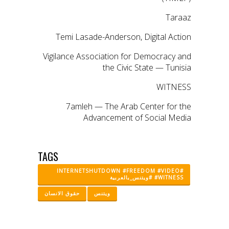
Taraaz
Temi Lasade-Anderson, Digital Action
Vigilance Association for Democracy and
the Civic State — Tunisia
WITNESS
7amleh — The Arab Center for the
Advancement of Social Media
TAGS
#INTERNETSHUTDOWN #FREEDOM #VIDEO
#WITNESS #ويتنس_بالعربية
ويتنس
حقوق الانسان