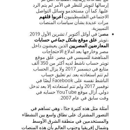
إرسالها لتويتر للنظر في الأمر لم يتم الرد
عليها. كما أن مستخدمو وسائل التواصل
الاجتماعي الفلسطينيون
أعربوا قلقهم
مرات عديدة بشأن سياسات المنصات
التمييزية.
مصر:
في أوائل أكتوبر / تشرين الأول 2019
،تويتر
علق موقع
بشكل جماعي
حسابات
المعارضين المصريين
الذين يعيشون داخل
مصر وخارجها بعد اندلاع الاحتجاجات
المناهضة للسيسي في مصر. علّق موقع
تويتر حساب ناشط لديه أكثر من 350 ألف
متابع في ديسمبر 2017 ولا يزال الحساب
لم تتم استعادته بعد. تم تعليق حساب
الناشط نفسه على Facebook أيضًا في
نوفمبر 2017 ولم تتم استعادته إلا بعد تدخل
دولي. أزال موقع YouTube حسابه في
وقت سابق في عام 2007.
أمثلة مثل هذه كثيرة جدًا ، وهي تساهم في
التصور المشترك على نطاق واسع بين النشطاء
والمستخدمين في منطقة الشرق الأوسط
وشمال إفريقيا وجنوب العالم بأن هذه المنصات