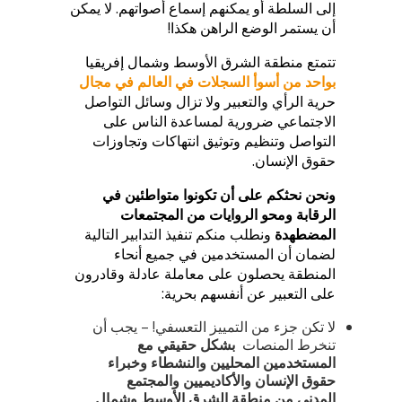
إلى السلطة أو يمكنهم إسماع أصواتهم. لا يمكن
أن يستمر الوضع الراهن هكذا!
تتمتع منطقة الشرق الأوسط وشمال إفريقيا
بواحد من أسوأ السجلات في العالم في مجال
حرية الرأي والتعبير ولا تزال وسائل التواصل
الاجتماعي ضرورية لمساعدة الناس على
التواصل وتنظيم وتوثيق انتهاكات وتجاوزات
حقوق الإنسان.
ونحن نحثكم على أن تكونوا متواطئين في
الرقابة ومحو الروايات من المجتمعات
المضطهدة
ونطلب منكم تنفيذ التدابير التالية
لضمان أن المستخدمين في جميع أنحاء
المنطقة يحصلون على معاملة عادلة وقادرون
على التعبير عن أنفسهم بحرية:
لا تكن جزء من التمييز التعسفي! – يجب أن
تنخرط المنصات
بشكل حقيقي مع
المستخدمين المحليين والنشطاء وخبراء
حقوق الإنسان والأكاديميين والمجتمع
المدني من منطقة الشرق الأوسط وشمال