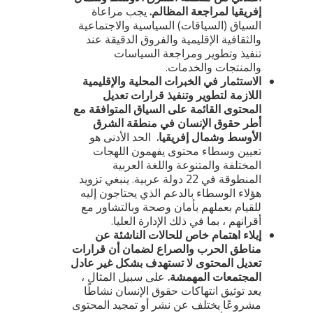
إفريقيا لمراجعة المظالم.
يجب مراعاة
السياق (السياقات) السياسية والاجتماعية
والثقافية الإقليمية والفروق الدقيقة عند
تنفيذ وتطوير ومراجعة السياسات
والمنتجات والخدمات.
الاستثمار في الخبرات المحلية والإقليمية
اللازمة لتطوير وتنفيذ قرارات تعديل
المحتوى القائمة على السياق المتوافقة مع
أطر حقوق الإنسان في منطقة الشرق
الأوسط وشمال إفريقيا.
الحد الأدنى هو
تعيين وسطاء محتوى يفهمون اللهجات
المختلفة والمتنوعة واللغة العربية
المنطوقة في 22 دولة عربية. ينبغي تزويد
هؤلاء الوسطاء بالدعم الذي يحتاجون إليه
للقيام بعملهم بأمان وصحة وبالتشاور مع
أقرانهم ، بما في ذلك الإدارة العليا.
إيلاء اهتمام خاص للحالات الناشئة عن
مناطق الحرب والصراع لضمان أن قرارات
تعديل المحتوى لا تستهدف بشكل غير عادل
المجتمعات المهمشة.
على سبيل المثال ،
يعد توثيق انتهاكات حقوق الإنسان نشاطًا
مشروعًا يختلف عن نشر أو تمجيد المحتوى