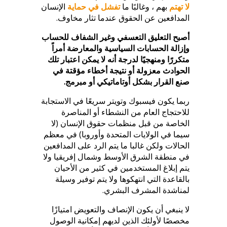
لا تهتم
بهم ، وغالبًا ما
تفشل في حماية
الإنسان
المدافعين عن الحقوق عندما تثار مخاوف.
أصبح التعليق التعسفي وغير الشفاف للحساب
وإزالة الحسابات السياسية والمعارضة أمراً
متكررًا ومنهجيًا لدرجة أنه لا يمكن اعتبار تلك
الحوادث معزولة أو نتيجة أخطاء مؤقتة في
صنع القرار بشكل أوتاماتيكي أو مبرمج.
ربما يكون فيسبوك وتويتر سريعًا في الاستجابة
للاحتجاج العام من النشطاء أو المناصرة
الخاصة من قبل منظمات حقوق الإنسان (لا
سيما في الولايات المتحدة وأوروبا) في معظم
الحالات ولكن غالبا ما يتم الرد على المدافعين
في منطقة الشرق الأوسط وشمال إفريقيا ولا
يتم إبلاغ المستخدمين في كثير من الأحيان
بالقاعدة التي انتهكوها ولا يتم توفير وسيلة
لمناشدة المشرف البشري.
لا ينبغي أن يكون الإنصاف والتعويض امتيازًا
مخصصًا لأولئك الذين لديهم إمكانية الوصول