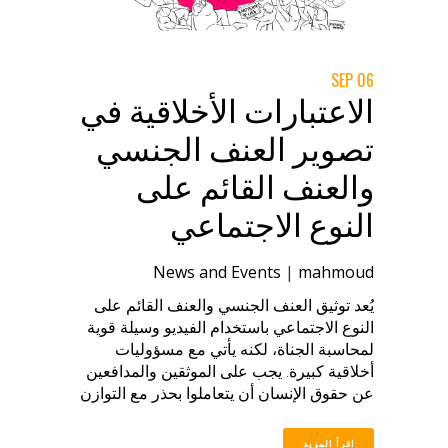
Explore our guide for more on how to
ethically document SGBV and support
survivors on their journey to justice. Also
available in Arabic.
06 SEP
الاعتبارات الأخلاقية في
تصوير العنف الجنسي
والعنف القائم على
النوع الاجتماعي
News and Events
|
mahmoud
يُعد توثيق العنف الجنسي والعنف القائم على
النوع الاجتماعي باستخدام الفيديو وسيلة قوية
لمحاسبة الجناة، لكنه يأتي مع مسؤوليات
أخلاقية كبيرة. يجب على الموثقين والمدافعين
عن حقوق الإنسان أن يتعاملوا بحذر مع التوازن
بين كشف الحقيقة وحماية كرامة وأمان
الناجيات والناجين. قبل أن تضغط على زر