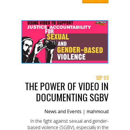
“تسجيل”، من الضروري تقييم المخاطر،
والحصول على موافقة مستنيرة واضحة،
وضمان أن اللقطات التي تُجمع لن تتسبب في
أذى إضافي للضحايا. يقدم دليلنا خطوات عملية
لكيفية التعامل مع هذه التحديات الأخلاقية
بحساسية واحترافية، لضمان أن جهود التوثيق
تساهم في تحقيق العدالة دون تعريض أحد
للخطر.
03 SEP
THE POWER OF VIDEO IN
DOCUMENTING SGBV
News and Events
|
mahmoud
In the fight against sexual and gender-
based violence (SGBV), especially in the