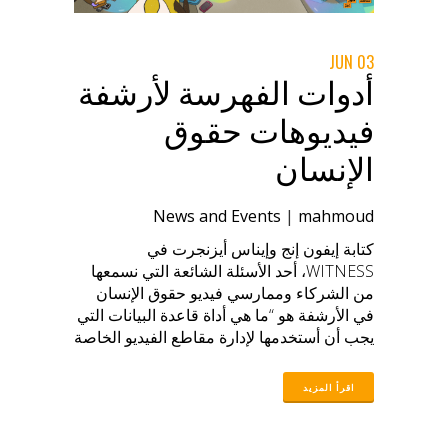
المزيد من المعلومات والنصائح حول الأرشفة!
لقد سمعنا من 28 مشاركًا في استطلاعنا في
03 JUN
جميع المناطق. فيما يلي ملخص لما تعلمناه
أدوات الفهرسة لأرشفة
حتى الآن، بما في ذلك التحديات الأكثر شيوعًا
التي سمعناها. هل أنت مهتم بالمشاركة؟
فيديوهات حقوق
الإنسان
News and Events
|
mahmoud
كتابة إيفون إنج وإيناس أيزنجرت في
WITNESS، أحد الأسئلة الشائعة التي نسمعها
من الشركاء وممارسي فيديو حقوق الإنسان
في الأرشفة هو “ما هي أداة قاعدة البيانات التي
يجب أن أستخدمها لإدارة مقاطع الفيديو الخاصة
بي؟”. إنه سؤال صعب، لأنه لا توجد إجابة واحدة
صحيحة. عادةً ما يكون ردنا هو: “على حسب”
يمكن أن تؤثر العديد من العوامل على اختيارك
لأداة الفهرسة أو قاعدة البيانات – التكلفة،
والمتطلبات الفنية، وميزات مشاركة الآخرين