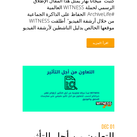
كتبت ميجانا بهار يمثل هذا المقال الإطلاق
الرسمي لحملة WITNESS العالمية
#ArchiveLife: الحفاظ على الذاكرة الجماعية
من خلال أرشفة الفيديو”. أطلقت WITNESS
موقعها الخالص بدليل الناشطين لأرشفة الفيديو
في يوليو 2013، أي منذ 11 عامًا تقريبًا. منذ ذلك
الحين، قمنا بدعم وتعلم من الشركاء من جميع
أنحاء العالم في مشاريع أرشفة الفيديو. وتشمل
هذه،قاعدة البيانات الشعبية لمساءلة الشرطة
مع بيركلي كوبواتش, ضبط الشرطة معا مع
الصرخة، ال الأرشيف السوري مع Mnemonic
وأرشيف الإبادة الجماعية للروهينجا أطلقت في
عام 2022 مع رؤية الروهينجا.
01 DEC
التعاون من أجل التأثير