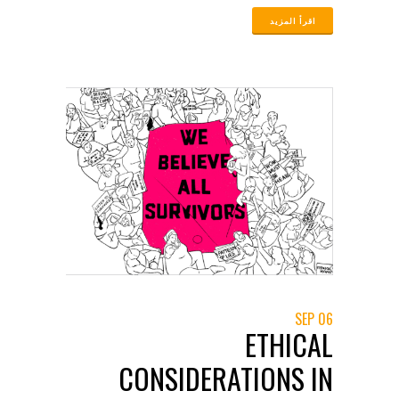
الأدلة يتطلب نهجًا دقيقًا يأخذ في الاعتبار
المعايير القانونية والمخاطر المحتملة على
المشاركين. يقدم دليلنا إرشادات مفصلة حول
كيفية جمع وتقديم الأدلة بالفيديو بشكل فعال،
بحيث تكون قوية وقابلة للاستخدام في المحاكم
لتحقيق العدالة. اطلع على دليلنا الكامل لمعرفة
كيفية استخدام الفيديو كدليل قانوني فعال في
قضايا العنف الجنسي والعنف القائم على النوع
الاجتماعي. – متاح أيضاً بالانجليزية
06 SEP
ETHICAL
CONSIDERATIONS IN