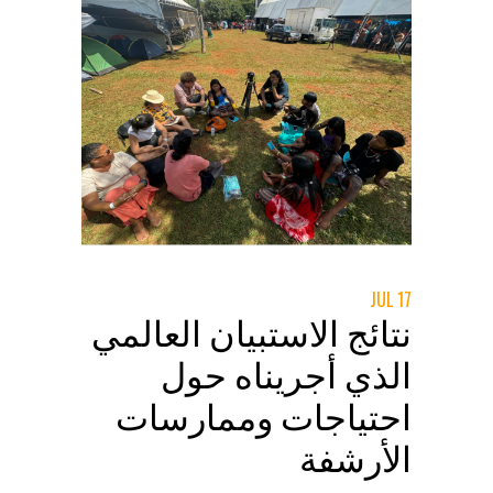
في الجوانب الأخلاقية والتحديات الأمنية. نقدم
في دليلنا نظرة شاملة حول كيفية استخدام
الفيديو بفعالية ومسؤولية في توثيق حالات
العنف الجنسي والعنف القائم على النوع
الاجتماعي، لضمان أن الأدلة التي يتم جمعها
تساهم في تحقيق العدالة دون التسبب في أي
ضرر إضافي. إذا كنت ترغب في معرفة المزيد،
اطلع على دليلنا الشامل حول كيفية استخدام
الفيديو لدعم العدالة والمساءلة في قضايا
العنف الجنسي والعنف القائم على النوع
الاجتتماعي. متاح بالانجليزية أيضاً.
17 JUL
نتائج الاستبيان العالمي
الذي أجريناه حول
احتياجات وممارسات
الأرشفة