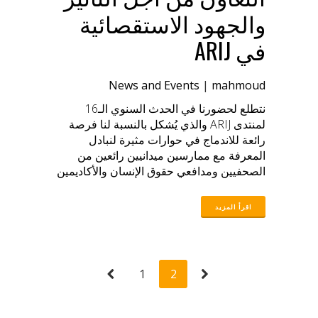
والجهود الاستقصائية
في ARIJ
News and Events
|
mahmoud
نتطلع لحضورنا في الحدث السنوي الـ16
لمنتدى ARIJ والذي يُشكل بالنسبة لنا فرصة
رائعة للاندماج في حوارات مثيرة لنبادل
المعرفة مع ممارسين ميدانيين رائعين من
الصحفيين ومدافعي حقوق الإنسان والأكاديمين
التعاون من أجل التأثير نؤمن أن التعاون بين
الأطراف والأفراد المعنيين بالتحقق والصحافة
الاستقصائية والاستخبارات مفتوحة المصدر
المعروفة بـ OSINT يلعب دورًا حيويًا في ضمان
مشاركة الممارسين على الأرض في الحوار
حول الأدوات، وجهود التحقق، وتقنيات
1
2
الاستخبارات الافتراضية. نؤكد على فكرة العمل
المشترك لتحقيق التأثير الفعّال. سنشارك مع
الممارسين العمليين تجاربهم ورؤاهم في