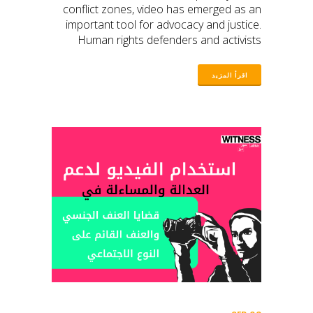
conflict zones, video has emerged as an
important tool for advocacy and justice.
Human rights defenders and activists
have been using video not only to
empower survivors but also to push for
accountability. Videos can capture
compelling evidence, document crimes,
and support legal cases that would
otherwise be difficult to prove. However,
the process is complex and requires
ethical and safety considerations. Our
guide provides essential insights on how
to use video effectively and responsibly in
documenting SGBV cases, ensuring that
the evidence gathered supports the quest
for justice without causing further harm.
Interested in learning more? Check out
our comprehensive guide on using video
to support justice and accountability in
SGBV cases. also available in Arabic.