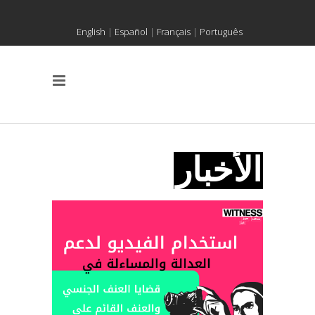
English
|
Español
|
Français
|
Português