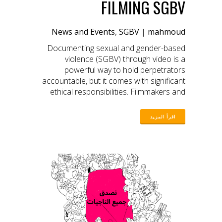
FILMING SGBV
News and Events
,
SGBV
|
mahmoud
Documenting sexual and gender-based
violence (SGBV) through video is a
powerful way to hold perpetrators
accountable, but it comes with significant
ethical responsibilities. Filmmakers and
human rights defenders must balance
exposing injustices and protecting the
dignity and safety of survivors. Before
pressing “record,” it is crucial to evaluate
the risks, obtain informed consent, and
ensure that the footage will not expose
survivors to further harm. Our guide looks
into these critical ethical considerations,
offering practical steps to ensure that
video documentation upholds the highest
standards of human rights advocacy.