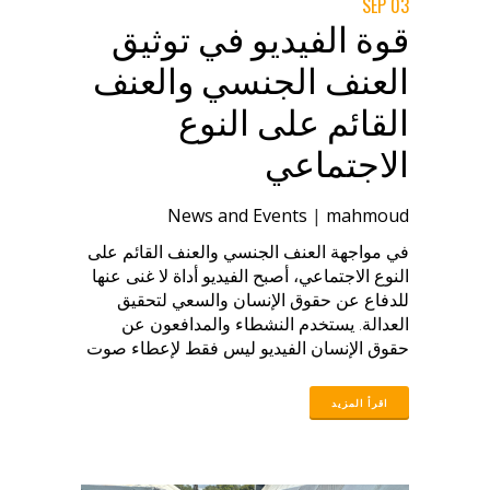
03 SEP
قوة الفيديو في توثيق
العنف الجنسي والعنف
القائم على النوع
الاجتماعي
News and Events
|
mahmoud
في مواجهة العنف الجنسي والعنف القائم على
النوع الاجتماعي، أصبح الفيديو أداة لا غنى عنها
للدفاع عن حقوق الإنسان والسعي لتحقيق
العدالة. يستخدم النشطاء والمدافعون عن
حقوق الإنسان الفيديو ليس فقط لإعطاء صوت
للناجيات والناجين، ولكن أيضًا لدفع عجلة
المساءلة القانونية. حيث يمكن للفيديو أن يوثق
الأدلة، ويسجل الجرائم، ويدعم القضايا القانونية
التي قد تكون صعبة الإثبات بطرق أخرى. ومع
ذلك، فإن هذا العمل يتطلب الكثير من التفكير