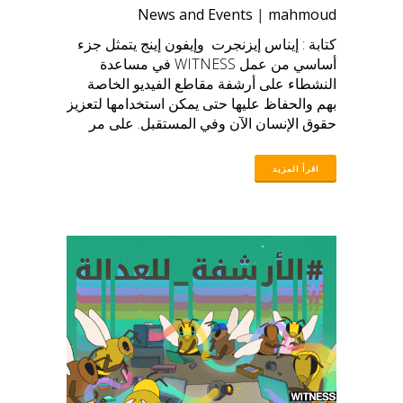
News and Events
|
mahmoud
كتابة : إيناس إيزنجرت وإيفون إينج يتمثل جزء
أساسي من عمل WITNESS في مساعدة
النشطاء على أرشفة مقاطع الفيديو الخاصة
بهم والحفاظ عليها حتى يمكن استخدامها لتعزيز
حقوق الإنسان الآن وفي المستقبل. على مر
السنين، سمعنا باستمرار من الشركاء أن
الأرشفة تمثل فجوة كبيرة في قدراتهم، وأن
الإرشادات مثل دليل الناشطين لأرشفة الفيديو
كانت موردا فريدا وقيما. كجزء من جهودنا
لضمان استمرار التوجيه الجديد الذي نخطط له
في مواجهة التحديات الحالية التي يواجهها
الموثقون اليوم، أجرينا في الفترة 2022-2023
استطلاعًا لسؤال النشطاء وممارسي حقوق
الإنسان المجتمعيين الذين يقومون بإنشاء
مقاطع فيديو وجمعها عبر جميع أنحاء العالم.
العالم حول احتياجاتهم وممارساتهم في مجال
الأرشفة السمعية والبصرية. بفضل إبداع فريق
الاتصالات الإقليمي المذهل لدينا، تمكنا أيضًا من
استخدام توزيع الاستبيان كفرصة لمشاركة