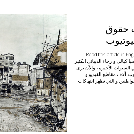
ت حقوق
يوتيوب
“Read this article in En
 كتب بواسطة ضيا كيالي و رجاء الذيباني الكثير
السنوات الأخيرة ، والآن نرى
ب. آلاف مقاطع الفيديو و
اطنين و التي تظهر انتهاكات
وب . “في يونيو من هذا العام،
ث انه يتم تعليم هذه الآلية
جية عمل جديدة تتبعها
ن يوتيوب، التي غالبا ما تكون
يوليو، وقد ازدادت عمليات
ب لفهم سبب وآلية عمليات
هم مستعدون لمحاولة حل هذه
قام الأول.” ذكر يوتيوب في