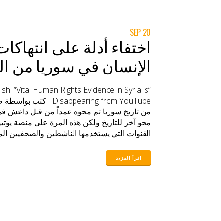
20 SEP
اختفاء أدلة على انتهاكا
الإنسان في سوريا من ال
glish: “Vital Human Rights Evidence in Syria is
Disappearing from YouTube
من تاريخ سوريا تم محوه عمداً من قبل داعش في 
محو آخر للتاريخ ولكن هذه المرة على منصة يوتيو
القنوات التي يستخدمها الناشطين والصحفيين المو
حقوق الإنسان في سوريا تم محوها من موقع اليوتي
أعلنت جوجل عن استخدامها آلية ذكاء اصطناعي حي
لتقوم بتحديد المحتوى المتطرف كجزء من استراتي
الشركة. وبدأنا نسمع عن عمليات إزالة فيديوهات م
دليلا على حقوق الإنسان، من شركائنا في تموز / 
الإزالة في الأسابيع الأخيرة. نحن نعمل مع يوتيو
الإزالة هذه ومعالجة المشكلة، ونحن سعداء بأن
المشكلة – التي لم يكن من الواجب حدوثها في الم