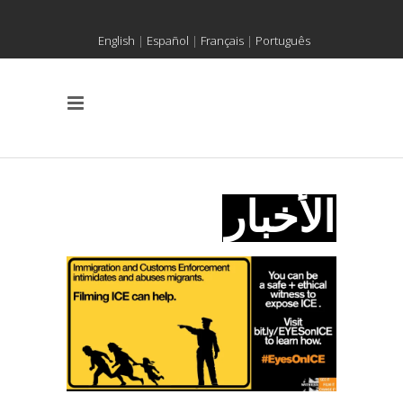
English
|
Español
|
Français
|
Português