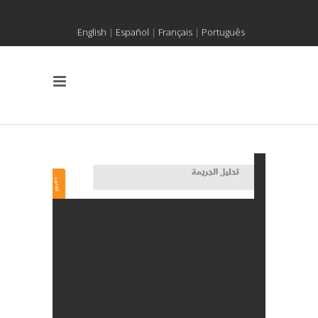
English
|
Español
|
Français
|
Português