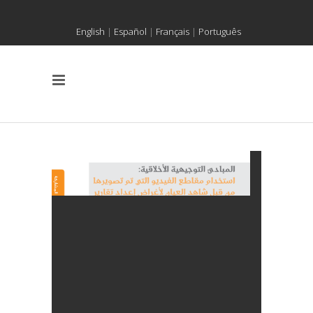
English
|
Español
|
Français
|
Português