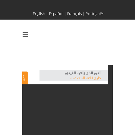
English
|
Español
|
Français
|
Português